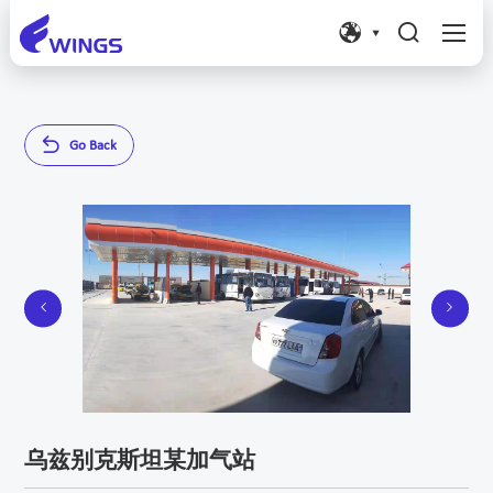




G
o
B
a
c
k


乌兹别克斯坦某加气站