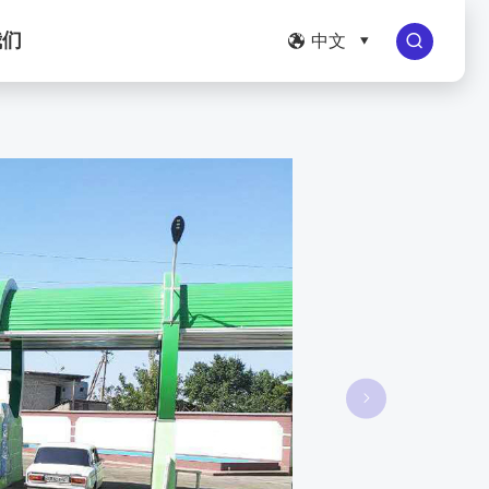
我们
中文




