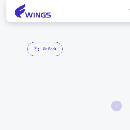
G
o
B
a
c
k

