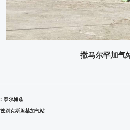
撒马尔罕加气
ous：泰尔梅兹
：乌兹别克斯坦某加气站