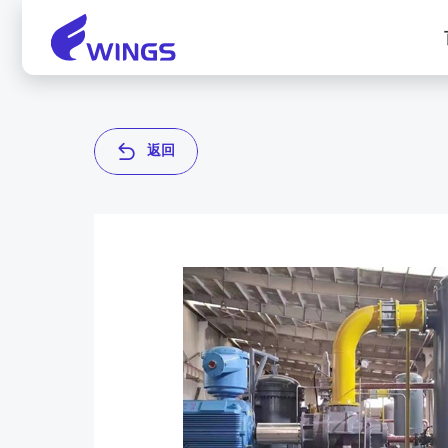
返
回
