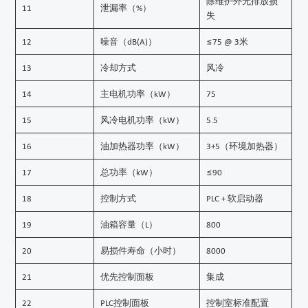
除维护外无排放损
11
泄漏率（%）
失
12
噪音（dB(A)）
≤75 @ 3米
13
冷却方式
风冷
14
主电机功率（kW）
75
15
风冷电机功率（kW）
5.5
16
油加热器功率（kW）
3+5（环境加热器）
17
总功率（kW）
≤90
18
控制方式
PLC + 软启动器
19
油箱容量（L）
800
20
易损件寿命（小时）
8000
21
优先控制面板
集成
22
PLC控制面板
控制室标准配置