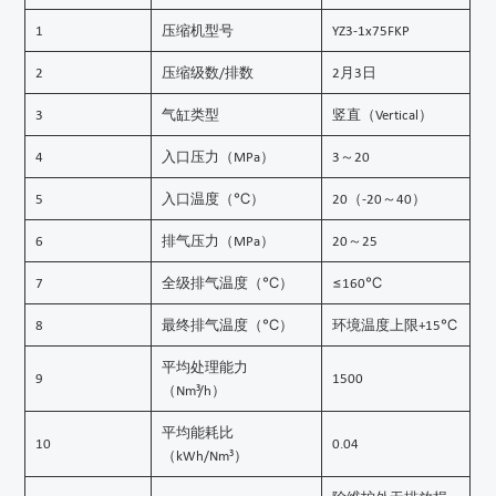
1
压缩机型号
YZ3-1x75FKP
2
压缩级数/排数
2月3日
3
气缸类型
竖直（Vertical）
4
入口压力（MPa）
3～20
5
入口温度（℃）
20（-20～40）
6
排气压力（MPa）
20～25
7
全级排气温度（℃）
≤160℃
8
最终排气温度（℃）
环境温度上限+15℃
平均处理能力
9
1500
（Nm³/h）
平均能耗比
10
0.04
（kWh/Nm³）